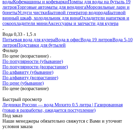
воды
Кофемашины и кофеварки
Помпы для воды на бутыль 19
литров
Торговые автоматы для вендинга
Морозильные лари и
бонеты
Услуги чистки
Бытовой генератор водорода
Бытовой
винный шкаф, холодильник для вина
Охладители напитков и
сокоохладители мини
Аксессуары и запчасти для кулера
-
Вода 0,33 - 1,5 л
Питьевая вода для кулера
Вода в офис
Вода 19 литров
Вода 5-10
литров
Подставки для бутылей
Фильтр
По цене (возрастание)
По популярности (убывание)
По популярности (возрастание)
По алфавиту (убывание)
По алфавиту (возрастание)
По цене (убывание)
По цене (возрастание)
Быстрый просмотр
Ледники России — вода Мохито 0.5 литра | Газированная
(товар в разработке, ожидается поступление)
Под заказ
Наши менеджеры обязательно свяжутся с Вами и уточнят
условия заказа