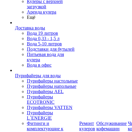
Кулеры с верхней
загрузкой
Аренда кулера
Ещё
Доставка воды
Вода 19 литров
Вода 0,33 - 1,5 л
Вода 5-10 литров
Подставки для бутылей
Питьевая вода для
кулера
Вода в офис
Пурифайеры для воды
Пурифайеры настольные
Пурифайеры напольные
Пурифайеры AEL
Пурифайеры
ECOTRONIC
Пурифайеры VATTEN
Пурифайеры
L`ENERGIE
Фитинги и
Ремонт
Обслуживание
Ч
комплектующие к
кулеров
кофемашин
к