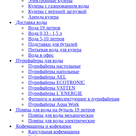
Электронные кулеры
Кулеры с газированием воды
Кулеры с верхней загрузкой
Аренда кулера
Доставка воды
Вода 19 литров
Вода 0,33 - 1,5 л
Вода 5-10 литров
Подставки для бутылей
Питьевая вода для кулера
Вода в офис
Пурифайеры для воды
Пурифайеры настольные
Пурифайеры напольные
Пурифайеры AEL
Пурифайеры ECOTRONIC
Пурифайеры VATTEN
Пурифайеры L`ENERGIE
Фитинги и комплектующие к пурифайерам
Пурифайеры Aqua Work
Помпы для воды на бутыль 19 литров
Помпы для воды механические
Помпы для воды электрические
Кофемашины и кофеварки
Капсульная кофемашина